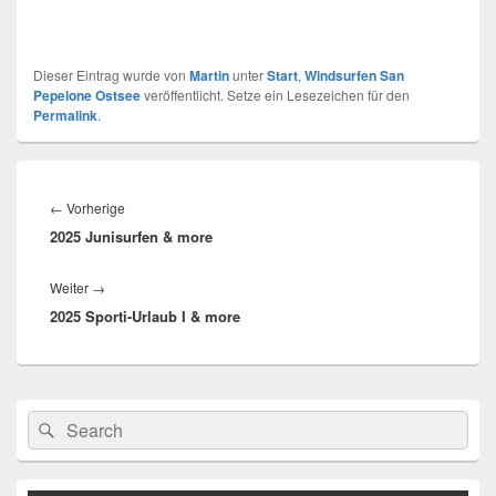
Dieser Eintrag wurde von
Martin
unter
Start
,
Windsurfen San
Pepelone Ostsee
veröffentlicht. Setze ein Lesezeichen für den
Permalink
.
Beitragsnavigation
Vorheriger
←
Vorherige
2025 Junisurfen & more
Beitrag:
Nächster
Weiter
→
2025 Sporti-Urlaub I & more
Beitrag:
Primärer
Suchen
Suchen
Seitenleisten-
nach:
Widgetbereich