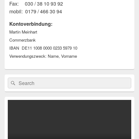
Fax: 030 / 38 10 93 92
mobil: 0179 / 466 30 94
Kontoverbindung:
Martin Meinhart
Commerzbank
IBAN DE11 1008 0000 0233 5979 10
Verwendungszweck: Name, Vorname
Primärer
Suchen
Suchen
Seitenleisten-
nach:
Widgetbereich