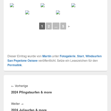
1
2
...
5
►
Dieser Eintrag wurde von
Martin
unter
Fotogalerie
,
Start
,
Windsurfen
San Pepelone Ostsee
veröffentlicht. Setze ein Lesezeichen für den
Permalink
.
Beitragsnavigation
Vorheriger
←
Vorherige
2024 Pfingstsurfen & more
Beitrag:
Nächster
Weiter
→
2024 Julisurfen & more
Beitrag: