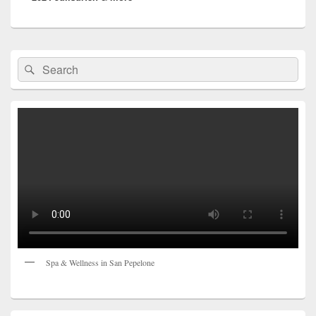
Primärer
Suchen
Suchen
Seitenleisten-
nach:
Widgetbereich
Spa & Wellness in San Pepelone