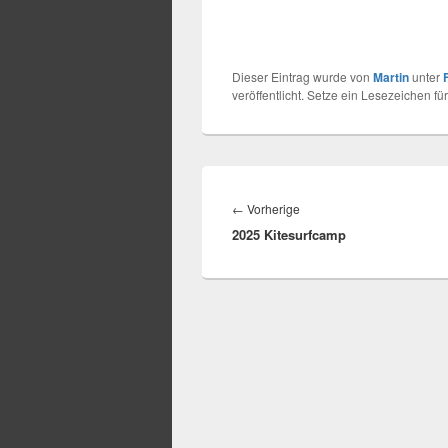
Dieser Eintrag wurde von
Martin
unter
veröffentlicht. Setze ein Lesezeichen fü
Beitragsnavigation
Vorheriger
←
Vorherige
2025 Kitesurfcamp
Beitrag: