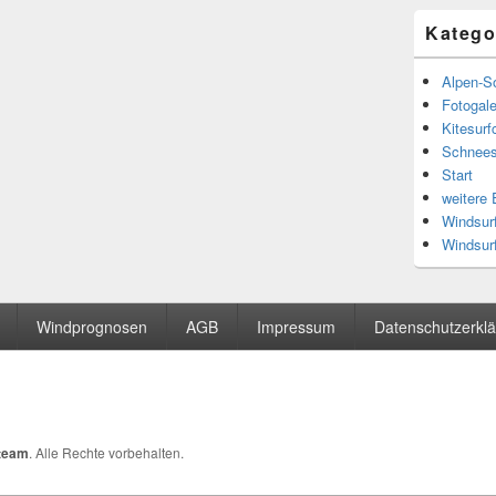
Katego
Alpen-S
Fotogale
Kitesur
Schnees
Start
weitere
Windsurf
Windsur
Windprognosen
AGB
Impressum
Datenschutzerkl
team
. Alle Rechte vorbehalten.