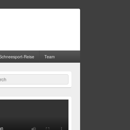
Schneesport-Reise
Team
hen
-
ch