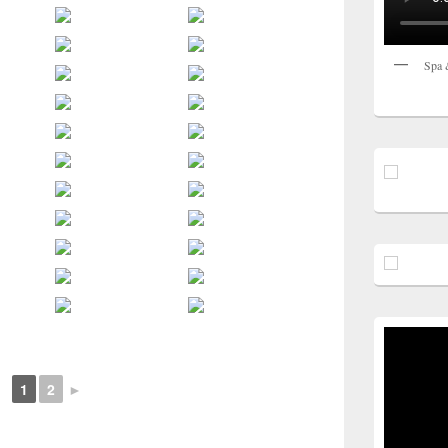
Spa 
1
2
►