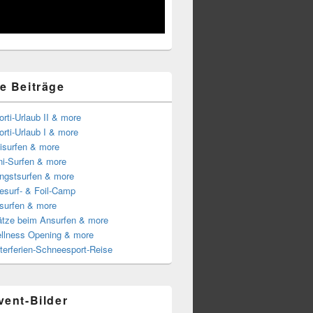
e Beiträge
rti-Urlaub II & more
rti-Urlaub I & more
isurfen & more
ni-Surfen & more
ingstsurfen & more
esurf- & Foil-Camp
surfen & more
lätze beim Ansurfen & more
llness Opening & more
terferien-Schneesport-Reise
vent-Bilder