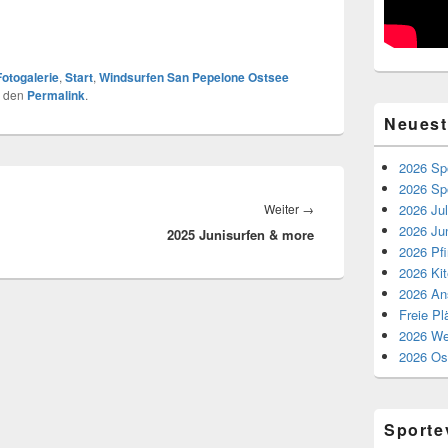
Fotogalerie
,
Start
,
Windsurfen San Pepelone Ostsee
r den
Permalink
.
Neuest
2026 Spo
2026 Spo
Nächster
2026 Jul
Weiter
→
2026 Ju
2025 Junisurfen & more
Beitrag:
2026 Pf
2026 Kit
2026 An
Freie P
2026 We
2026 Os
Sporte