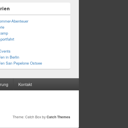
rien
ommer-Abenteuer
rie
fcamp
portfahrt
 Events
en in Berlin
fen San Pepelone Ostsee
ärung
Kontakt
Theme: Catch Box by
Catch Themes