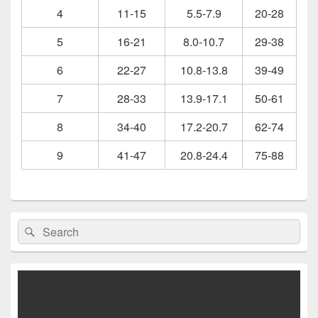
4
11-15
5.5-7.9
20-28
5
16-21
8.0-10.7
29-38
6
22-27
10.8-13.8
39-49
7
28-33
13.9-17.1
50-61
8
34-40
17.2-20.7
62-74
9
41-47
20.8-24.4
75-88
Primärer
Suchen
Suchen
Seitenleisten-
nach:
Widgetbereich