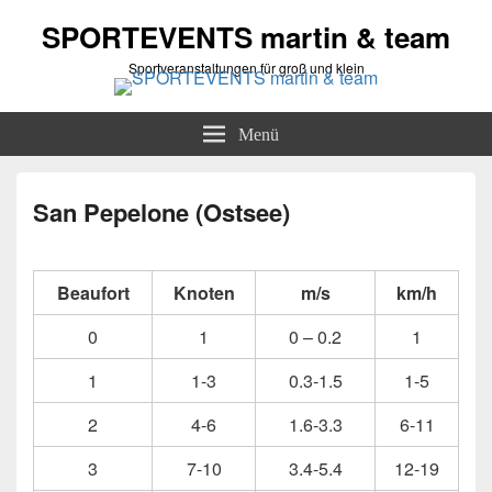
SPORTEVENTS martin & team
Sportveranstaltungen für groß und klein
Menü
San Pepelone (Ostsee)
Beaufort
Knoten
m/s
km/h
0
1
0 – 0.2
1
1
1-3
0.3-1.5
1-5
2
4-6
1.6-3.3
6-11
3
7-10
3.4-5.4
12-19