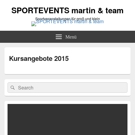
SPORTEVENTS martin & team
Sportveranstaltungen für groß und klein
Menü
Kursangebote 2015
Primärer
Suchen
Suchen
Seitenleisten-
nach:
Widgetbereich