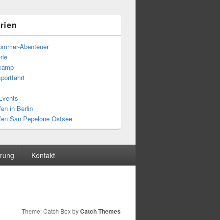
rien
ommer-Abenteuer
rie
fcamp
portfahrt
 Events
en in Berlin
fen San Pepelone Ostsee
ärung
Kontakt
Theme: Catch Box by
Catch Themes