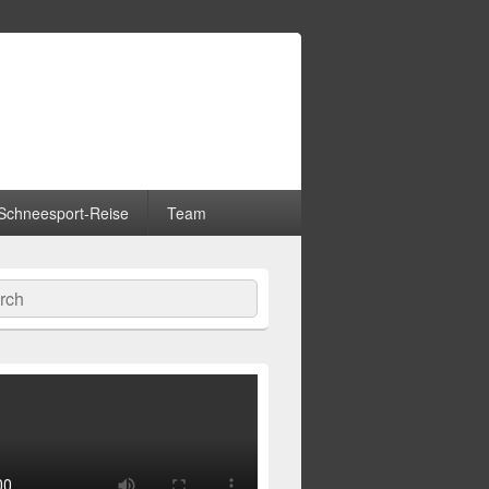
Schneesport-Reise
Team
hen
-
ch