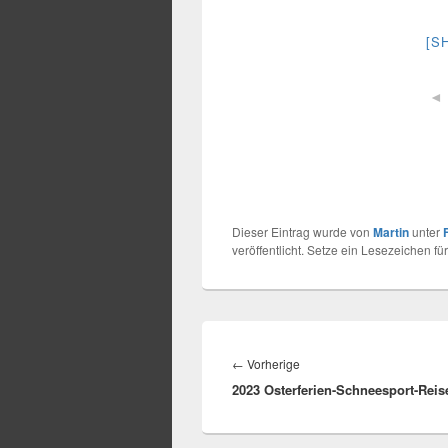
[S
◄
Dieser Eintrag wurde von
Martin
unter
veröffentlicht. Setze ein Lesezeichen fü
Beitragsnavigation
Vorheriger
←
Vorherige
2023 Osterferien-Schneesport-Reis
Beitrag: