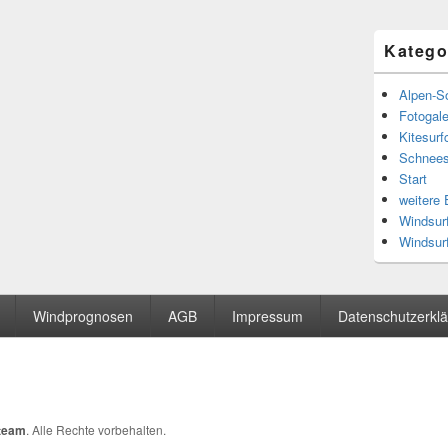
Katego
Alpen-S
Fotogale
Kitesur
Schnees
Start
weitere
Windsurf
Windsur
Windprognosen
AGB
Impressum
Datenschutzerkl
team
. Alle Rechte vorbehalten.