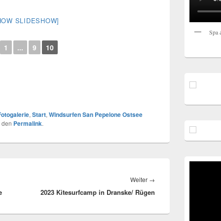
HOW SLIDESHOW]
Spa 
1
...
9
10
Fotogalerie
,
Start
,
Windsurfen San Pepelone Ostsee
r den
Permalink
.
Nächster
Weiter
→
e
2023 Kitesurfcamp in Dranske/ Rügen
Beitrag: