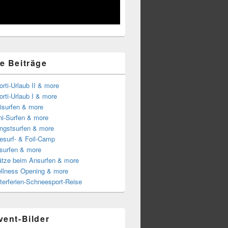
e Beiträge
rti-Urlaub II & more
rti-Urlaub I & more
isurfen & more
ni-Surfen & more
ingstsurfen & more
esurf- & Foil-Camp
surfen & more
lätze beim Ansurfen & more
llness Opening & more
terferien-Schneesport-Reise
vent-Bilder